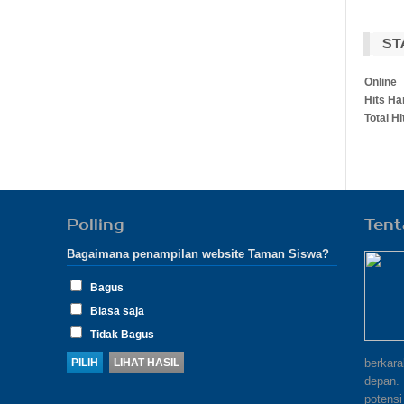
ST
Online
Hits Har
Total Hi
Polling
Tent
Bagaimana penampilan website Taman Siswa?
Bagus
Biasa saja
Tidak Bagus
berkar
depan.
potensi