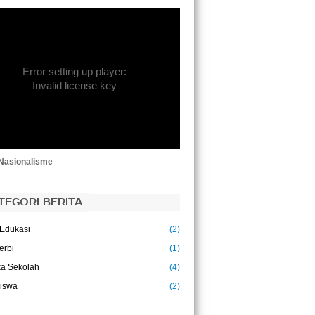
ohn Dewey)
ku adalah jendela kehidupan. Buku
alah sahabat orang yang suka membaca.
ku yang baik laksana sahabat karib . Buku
n sahabat, sebaiknya sedikit tetapi baik .
Error setting up player:
ku adalah pengusung peradaban.
zal Faizal)
Invalid license key
ujuan pendidikan adalah untuk
nggantikan pikiran yang kosong dengan
kiran yang terbuka.
alcolm S. Forbes)
Nasionalisme
TEGORI BERITA
Edukasi
(2)
erbi
(1)
a Sekolah
(4)
iswa
(2)