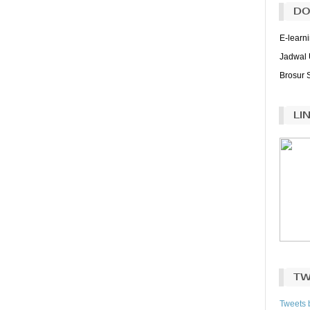
DO
E-learn
Jadwal 
Brosur 
LI
TW
Tweets 