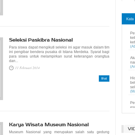
30
Kata 
Pe
ke
Seleksi Paskibra Nasional
ke
(A
Para siswa dapat mengikuti seleksi ini agar masuk dalam tim
ini pengibar bendera pusaka di Istana Merdeka. Syarat bagi
para siswa untuk melampirkan surat keterangan orangtua
Ak
dan...
na
(Ar
11 Februari 2014
Hi
lihat
be
se
(M
Pe
es
me
(M
Karya Wisata Museum Nasional
Pe
VI
Museum Nasional yang merupakan salah satu gedung
pe