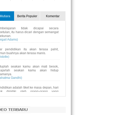
31
1
2
3
4
5
Mutiara
Berita Populer
Komentar
mbelajaran tidak dicapai secara
betulan, itu harus dicari dengan semangat
tekunan.
bigail Adams)
ar pendidikan itu akan terasa pahit,
mun buahnya akan terasa manis.
istotle)
duplah seakan kamu akan mati besok,
lajarlah seakan kamu akan hidup
lamanya.
ahatma Gandhi)
ndidikan adalah tiket ke masa depan, hari
ok dimiliki oleh orang-orang yang
mpersiapkan dirinyasejak hari ini.
alcolm X)
ndidikan bukanlah persiapan untuk hidup,
DEO TERBARU
ndidikan adalah kehidupan itu sendiri.