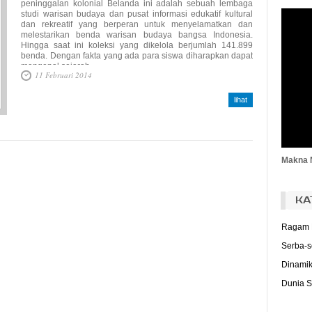
(J
peninggalan kolonial Belanda ini adalah sebuah lembaga
studi warisan budaya dan pusat informasi edukatif kultural
dan rekreatif yang berperan untuk menyelamatkan dan
Bu
melestarikan benda warisan budaya bangsa Indonesia.
ad
Hingga saat ini koleksi yang dikelola berjumlah 141.899
Bu
benda. Dengan fakta yang ada para siswa diharapkan dapat
da
mengenal sejarah...
Bu
11 Februari 2014
(Ri
lihat
T
me
pi
(M
Makna 
KA
Ragam 
Serba-s
Dinamik
Dunia S