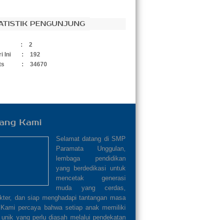
ATISTIK PENGUNJUNG
:
2
i Ini
:
192
ts
:
34670
ang Kami
Selamat datang di SMP
Paramata Unggulan,
lembaga pendidikan
yang berdedikasi untuk
mencetak generasi
muda yang cerdas,
akter, dan siap menghadapi tantangan masa
 Kami percaya bahwa setiap anak memiliki
 unik yang perlu diasah melalui pendekatan