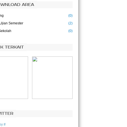
WNLOAD AREA
ing
(0)
Ujian Semester
(2)
Sekolah
(0)
NK TERKAIT
ITTER
by #