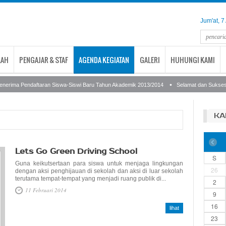
Jum'at, 
LAH
PENGAJAR & STAF
AGENDA KEGIATAN
GALERI
HUHUNGI KAMI
nerima Pendaftaran Siswa-Siswi Baru Tahun Akademik 2013/2014
Selamat dan Sukses: A
KA
Lets Go Green Driving School
S
Guna keikutsertaan para siswa untuk menjaga lingkungan
26
dengan aksi penghijauan di sekolah dan aksi di luar sekolah
terutama tempat-tempat yang menjadi ruang publik di...
2
11 Februari 2014
9
16
lihat
23