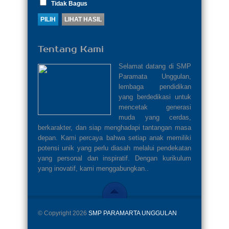
Tidak Bagus
Tentang Kami
Selamat datang di SMP
Paramata Unggulan,
lembaga pendidikan
yang berdedikasi untuk
mencetak generasi
muda yang cerdas,
berkarakter, dan siap menghadapi tantangan masa
depan. Kami percaya bahwa setiap anak memiliki
potensi unik yang perlu diasah melalui pendekatan
yang personal dan inspiratif. Dengan kurikulum
yang inovatif, kami menggabungkan..
© Copyright 2026
SMP PARAMARTA UNGGULAN