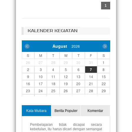
1
KALENDER KEGIATAN
August
2026
S
M
T
W
T
F
S
26
27
28
29
30
31
1
2
3
4
5
6
7
8
9
10
11
12
13
14
15
16
17
18
19
20
21
22
23
24
25
26
27
28
29
30
31
1
2
3
4
5
Kata Mutiara
Berita Populer
Komentar
Pembelajaran tidak dicapai secara
kebetulan, itu harus dicari dengan semangat