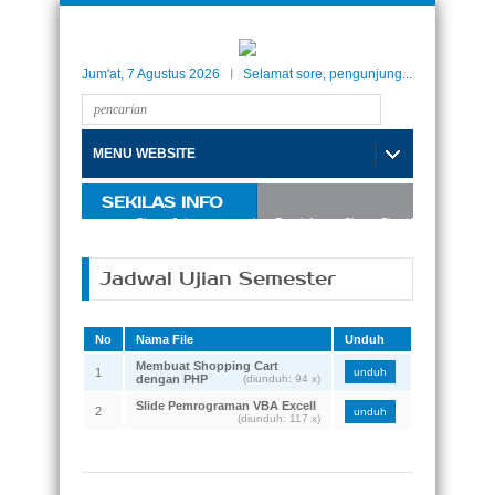
Jum'at, 7 Agustus 2026
I
Selamat sore, pengunjung...
MENU WEBSITE
SEKILAS INFO
lah Internasional Taman Siswa Jakarta, menerima Pendaftaran Siswa-Siswi Baru Tahun Ak
Jadwal Ujian Semester
No
Nama File
Unduh
Membuat Shopping Cart
1
unduh
dengan PHP
(diunduh: 94 x)
Slide Pemrograman VBA Excell
2
unduh
(diunduh: 117 x)