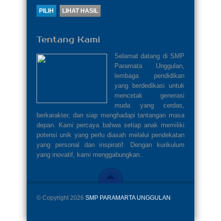
Tentang Kami
Selamat datang di SMP
Paramata Unggulan,
lembaga pendidikan
yang berdedikasi untuk
mencetak generasi
muda yang cerdas,
berkarakter, dan siap menghadapi tantangan masa
depan. Kami percaya bahwa setiap anak memiliki
potensi unik yang perlu diasah melalui pendekatan
yang personal dan inspiratif. Dengan kurikulum
yang inovatif, kami menggabungkan..
© Copyright 2026
SMP PARAMARTA UNGGULAN