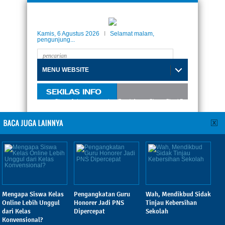
Kamis, 6 Agustus 2026
I
Selamat malam,
pengunjung...
MENU WEBSITE
SEKILAS INFO
Internasional Taman Siswa Jakarta, menerima Pendaftaran Siswa-Siswi Baru Tahun Akadem
Anies Baswedan: Guru Ujung
Tombak Pendidikan
Diposting:
Fachruddin
|
Kamis, 06 Februari 2014 - 08:36:09 WIB
|
Dibaca: 331 pembaca
Mengapa Siswa Kelas
Pengangkatan Guru
Wah, Mendikbud Sidak
Rektor Universitas Paramadina Anies Baswedan
Online Lebih Unggul
Honorer Jadi PNS
Tinjau Kebersihan
dari Kelas
Dipercepat
Sekolah
TamanSiswa,
Rektor Universitas Paramadina Anies
Konvensional?
Baswedan menilai guru merupakan ujung tombak