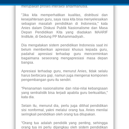
masalah pendidikan di Indonesia, sebab edukasi
merupakan proses interaksi antarmanusia.
"Jika kita memperhatikan kualitas, distribusi dan
kesejahteraan guru, saya rasa kita bisa menyelesaikan
sebagian masalah pendidikan di Indonesia," kata
Anies dalam Diskusi Publik Nasionalisme dan Masa
Depan Pendidikan Kita yang diadakan MAARIF
Institute, di Gedung PP Muhammadiyah..
Dia mengatakan sistem pendidikan Indonesia saat ini
belum memberikan apresiasi khusus kepada guru,
padahal apresiasi terhadap guru mencerminkan
bagaimana seseorang mengapresiasi masa depan
bangsa.
Apresiasi terhadap guru, menurut Anies, tidak selalu
harus berbicara gaji, namun juga mengenai komponen
pengembangan guru itu sendiri.
"Penanaman nasionalisme dan nilai-nilai kebangsaan
yang sentralistik bisa terjadi apabila guru berkualitas,"
kata dia.
Selain itu, menurut dia, perlu juga dilihat pendidikan
sisi nonformal, yakni melalui orang tua. Anies menilai
seringkali pendidikan oleh orang tua dilupakan.
"Orang tua adalah pendidik yang penting, sehingga
orang tua ini perlu dijangkau oleh sistem pendidikan