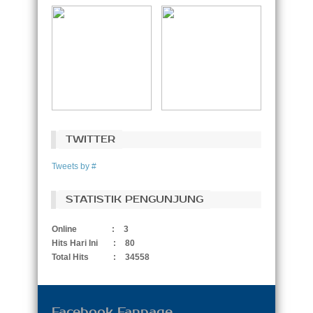
TWITTER
Tweets by #
STATISTIK PENGUNJUNG
Online
:
3
Hits Hari Ini
:
80
Total Hits
:
34558
Facebook Fanpage