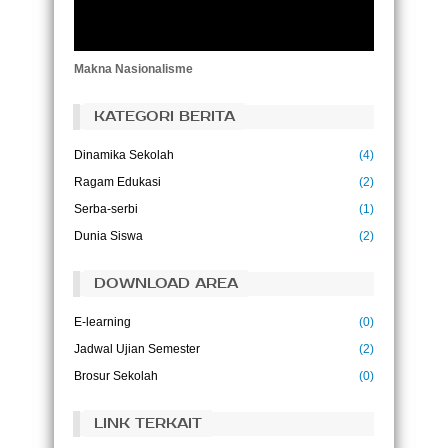
Tujuan pendidikan adalah untuk
menggantikan pikiran yang kosong dengan
pikiran yang terbuka.
(Malcolm S. Forbes)
Makna Nasionalisme
KATEGORI BERITA
Dinamika Sekolah
(4)
Ragam Edukasi
(2)
Serba-serbi
(1)
Dunia Siswa
(2)
DOWNLOAD AREA
E-learning
(0)
Jadwal Ujian Semester
(2)
Brosur Sekolah
(0)
LINK TERKAIT