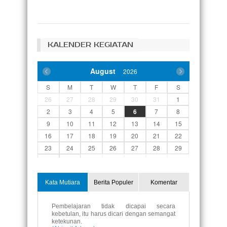
KALENDER KEGIATAN
August
2026
S
M
T
W
T
F
S
26
27
28
29
30
31
1
2
3
4
5
6
7
8
9
10
11
12
13
14
15
16
17
18
19
20
21
22
23
24
25
26
27
28
29
30
31
1
2
3
4
5
Kata Mutiara
Berita Populer
Komentar
Pembelajaran tidak dicapai secara
kebetulan, itu harus dicari dengan semangat
ketekunan.