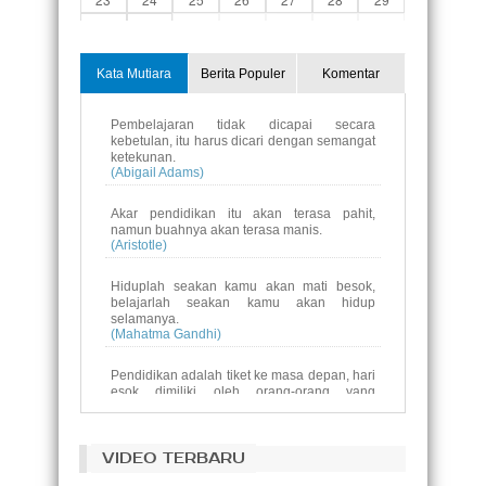
30
31
1
2
3
4
5
Kata Mutiara
Berita Populer
Komentar
Pembelajaran tidak dicapai secara
kebetulan, itu harus dicari dengan semangat
ketekunan.
(Abigail Adams)
Akar pendidikan itu akan terasa pahit,
namun buahnya akan terasa manis.
(Aristotle)
Hiduplah seakan kamu akan mati besok,
belajarlah seakan kamu akan hidup
selamanya.
(Mahatma Gandhi)
Pendidikan adalah tiket ke masa depan, hari
esok dimiliki oleh orang-orang yang
mempersiapkan dirinyasejak hari ini.
(Malcolm X)
VIDEO TERBARU
Pendidikan bukanlah persiapan untuk hidup,
pendidikan adalah kehidupan itu sendiri.