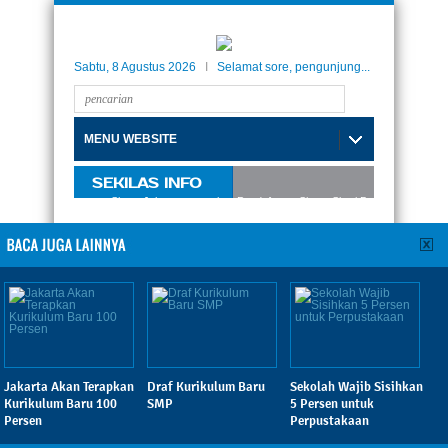
Sabtu, 8 Agustus 2026
I
Selamat sore, pengunjung...
MENU WEBSITE
SEKILAS INFO
 Internasional Taman Siswa Jakarta, menerima Pendaftaran Siswa-Siswi Baru Tahun Akadem
Wah, Mendikbud Sidak Tinjau
Kebersihan Sekolah
Diposting:
Fachruddin
Kamis, 02 Mei 2013 - 10:00:32 WIB
|
|
Dibaca: 623 pembaca
Menteri Pendidikan M Nuh.
Jakarta Akan Terapkan
Draf Kurikulum Baru
Sekolah Wajib Sisihkan
Kurikulum Baru 100
SMP
5 Persen untuk
TamanSiswa,
Menteri Pendidikan dan Kebudayaan
Persen
Perpustakaan
(Mendikbud) Mohammad Nuh sidak sekolah dasar
(SD) sesaat setelah menghadiri upacara penutupan