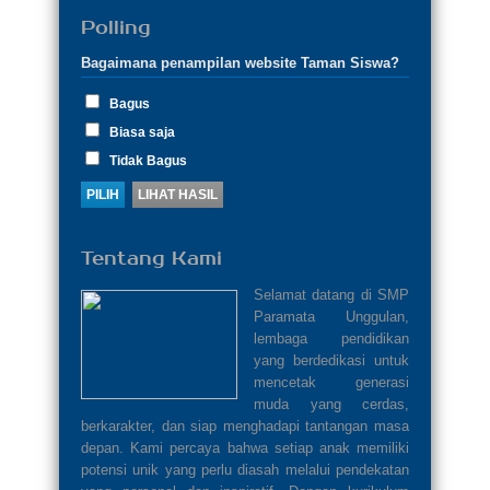
Polling
Bagaimana penampilan website Taman Siswa?
Bagus
Biasa saja
Tidak Bagus
Tentang Kami
Selamat datang di SMP
Paramata Unggulan,
lembaga pendidikan
yang berdedikasi untuk
mencetak generasi
muda yang cerdas,
berkarakter, dan siap menghadapi tantangan masa
depan. Kami percaya bahwa setiap anak memiliki
potensi unik yang perlu diasah melalui pendekatan