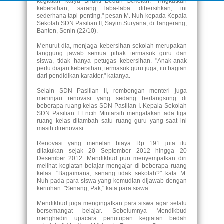
kegiatan Karya Bhakti Bedah Sekolah. "Tingkatkan
kebersihan, sarang laba-laba dibersihkan, ini
sederhana tapi penting," pesan M. Nuh kepada Kepala
Sekolah SDN Pasilian II, Sayim Suryana, di Tangerang,
Banten, Senin (22/10).
Menurut dia, menjaga kebersihan sekolah merupakan
tanggung jawab semua pihak termasuk guru dan
siswa, tidak hanya petugas kebersihan. "Anak-anak
perlu diajari kebersihan, termasuk guru juga, itu bagian
dari pendidikan karakter," katanya.
Selain SDN Pasilian II, rombongan menteri juga
meninjau renovasi yang sedang berlangsung di
beberapa ruang kelas SDN Pasilian I. Kepala Sekolah
SDN Pasilian I Encih Mintarsih mengatakan ada tiga
ruang kelas ditambah satu ruang guru yang saat ini
masih direnovasi.
Renovasi yang menelan biaya Rp 191 juta itu
dilakukan sejak 20 September 2012 hingga 20
Desember 2012. Mendikbud pun menyempatkan diri
melihat kegiatan belajar mengajar di beberapa ruang
kelas. "Bagaimana, senang tidak sekolah?" kata M.
Nuh pada para siswa yang kemudian dijawab dengan
keriuhan. "Senang, Pak," kata para siswa.
Mendikbud juga mengingatkan para siswa agar selalu
bersemangat belajar. Sebelumnya Mendikbud
menghadiri upacara penutupan kegiatan bedah