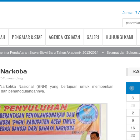
Jum'at, 7
LAH
PENGAJAR & STAF
AGENDA KEGIATAN
GALERI
HUHUNGI KAMI
ima Pendaftaran Siswa-Siswi Baru Tahun Akademik 2013/2014
Selamat dan Sukses: Ata
 Narkoba
KA
 158 pengunjung
Narkotika Nasional (BNN) yang bertujuan untuk memberikan
a dan penanggulangannya.
S
26
2
9
16
23