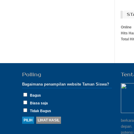
ST
Online
Hits Har
Total Hi
Polling
Tent
Bagaimana penampilan website Taman Siswa?
Bagus
Biasa saja
Tidak Bagus
berkar
depan.
potensi