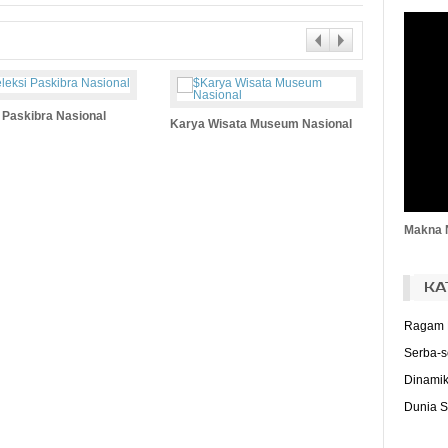
(J
Bu
ad
Bu
da
Bu
 Paskibra Nasional
(Ri
Karya Wisata Museum Nasional
T
me
pi
(M
Makna 
KA
Ragam 
Serba-s
Dinamik
Dunia S