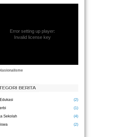
ohn Dewey)
ku adalah jendela kehidupan. Buku
alah sahabat orang yang suka membaca.
ku yang baik laksana sahabat karib . Buku
n sahabat, sebaiknya sedikit tetapi baik .
Error setting up player:
ku adalah pengusung peradaban.
zal Faizal)
Invalid license key
ujuan pendidikan adalah untuk
nggantikan pikiran yang kosong dengan
kiran yang terbuka.
alcolm S. Forbes)
Nasionalisme
TEGORI BERITA
Edukasi
(2)
erbi
(1)
a Sekolah
(4)
iswa
(2)