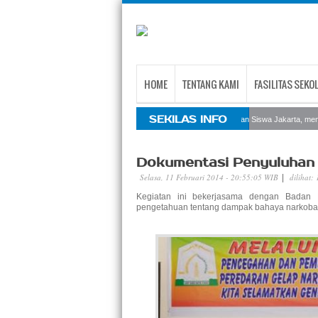
HOME
TENTANG KAMI
FASILITAS SEKO
SEKILAS INFO
Sekolah Internasional Taman Siswa Jakarta, mener
Dokumentasi Penyuluhan
Selasa, 11 Februari 2014 - 20:55:05 WIB
dilihat:
|
Kegiatan ini bekerjasama dengan Badan 
pengetahuan tentang dampak bahaya narkob