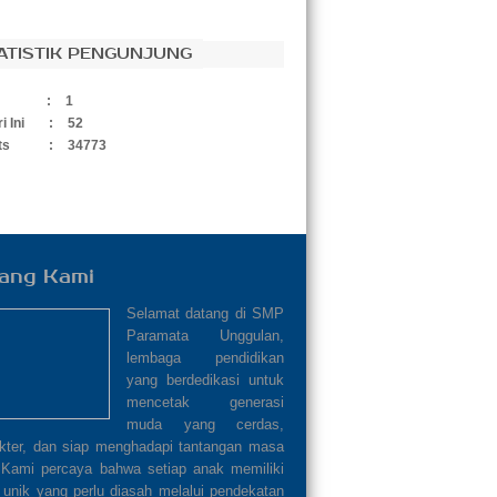
ATISTIK PENGUNJUNG
:
1
i Ini
:
52
ts
:
34773
ang Kami
Selamat datang di SMP
Paramata Unggulan,
lembaga pendidikan
yang berdedikasi untuk
mencetak generasi
muda yang cerdas,
akter, dan siap menghadapi tantangan masa
 Kami percaya bahwa setiap anak memiliki
 unik yang perlu diasah melalui pendekatan