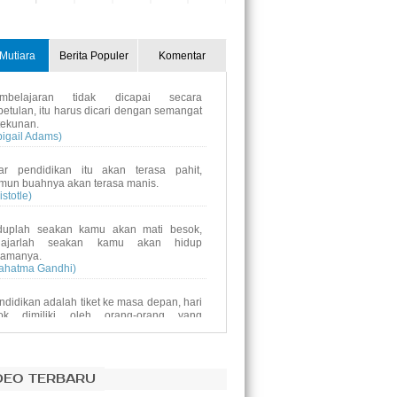
31
1
2
3
4
5
Mutiara
Berita Populer
Komentar
mbelajaran tidak dicapai secara
betulan, itu harus dicari dengan semangat
tekunan.
bigail Adams)
ar pendidikan itu akan terasa pahit,
mun buahnya akan terasa manis.
istotle)
duplah seakan kamu akan mati besok,
lajarlah seakan kamu akan hidup
lamanya.
ahatma Gandhi)
ndidikan adalah tiket ke masa depan, hari
ok dimiliki oleh orang-orang yang
mpersiapkan dirinyasejak hari ini.
alcolm X)
ndidikan bukanlah persiapan untuk hidup,
DEO TERBARU
ndidikan adalah kehidupan itu sendiri.