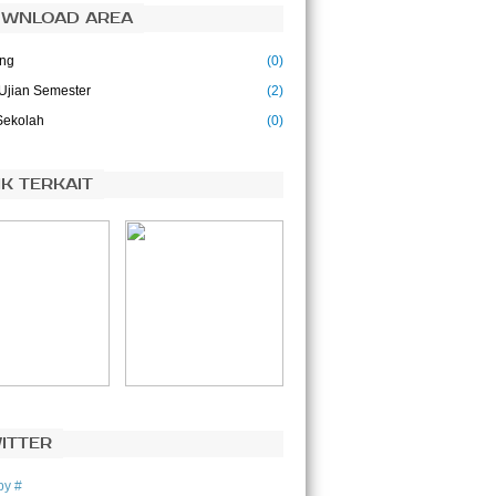
WNLOAD AREA
ing
(0)
Ujian Semester
(2)
Sekolah
(0)
NK TERKAIT
ITTER
by #