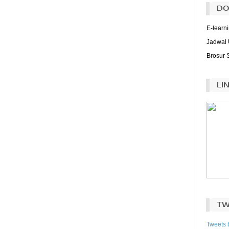
DO
E-learn
Jadwal 
Brosur 
LI
TW
Tweets 