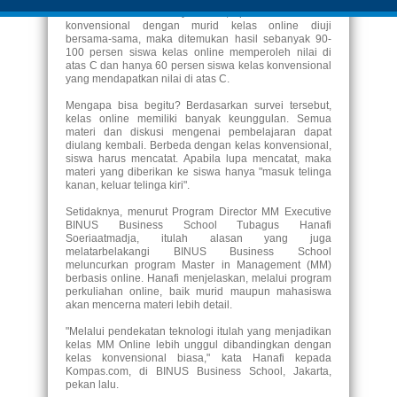
di Amerika Serikat menyebutkan, apabila murid kelas
konvensional dengan murid kelas online diuji
bersama-sama, maka ditemukan hasil sebanyak 90-
100 persen siswa kelas online memperoleh nilai di
atas C dan hanya 60 persen siswa kelas konvensional
yang mendapatkan nilai di atas C.
Mengapa bisa begitu? Berdasarkan survei tersebut,
kelas online memiliki banyak keunggulan. Semua
materi dan diskusi mengenai pembelajaran dapat
diulang kembali. Berbeda dengan kelas konvensional,
siswa harus mencatat. Apabila lupa mencatat, maka
materi yang diberikan ke siswa hanya "masuk telinga
kanan, keluar telinga kiri".
Setidaknya, menurut Program Director MM Executive
BINUS Business School Tubagus Hanafi
Soeriaatmadja, itulah alasan yang juga
melatarbelakangi BINUS Business School
meluncurkan program Master in Management (MM)
berbasis online. Hanafi menjelaskan, melalui program
perkuliahan online, baik murid maupun mahasiswa
akan mencerna materi lebih detail.
"Melalui pendekatan teknologi itulah yang menjadikan
kelas MM Online lebih unggul dibandingkan dengan
kelas konvensional biasa," kata Hanafi kepada
Kompas.com, di BINUS Business School, Jakarta,
pekan lalu.