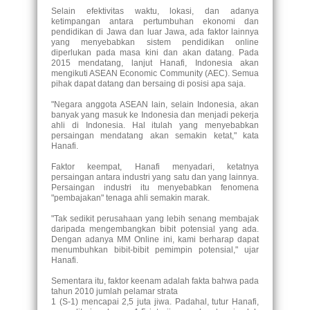
Selain efektivitas waktu, lokasi, dan adanya
ketimpangan antara pertumbuhan ekonomi dan
pendidikan di Jawa dan luar Jawa, ada faktor lainnya
yang menyebabkan sistem pendidikan online
diperlukan pada masa kini dan akan datang. Pada
2015 mendatang, lanjut Hanafi, Indonesia akan
mengikuti ASEAN Economic Community (AEC). Semua
pihak dapat datang dan bersaing di posisi apa saja.
"Negara anggota ASEAN lain, selain Indonesia, akan
banyak yang masuk ke Indonesia dan menjadi pekerja
ahli di Indonesia. Hal itulah yang menyebabkan
persaingan mendatang akan semakin ketat," kata
Hanafi.
Faktor keempat, Hanafi menyadari, ketatnya
persaingan antara industri yang satu dan yang lainnya.
Persaingan industri itu menyebabkan fenomena
"pembajakan" tenaga ahli semakin marak.
"Tak sedikit perusahaan yang lebih senang membajak
daripada mengembangkan bibit potensial yang ada.
Dengan adanya MM Online ini, kami berharap dapat
menumbuhkan bibit-bibit pemimpin potensial," ujar
Hanafi.
Sementara itu, faktor keenam adalah fakta bahwa pada
tahun 2010 jumlah pelamar strata
1 (S-1) mencapai 2,5 juta jiwa. Padahal, tutur Hanafi,