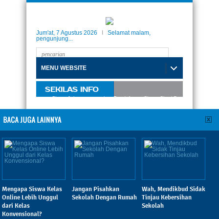
Jum'at, 7 Agustus 2026
I
Selamat malam,
pengunjung...
MENU WEBSITE
SEKILAS INFO
nternasional Taman Siswa Jakarta, menerima Pendaftaran Siswa-Siswi Baru Tahun Akademi
Mengapa Siswa Kelas Online
Lebih Unggul dari Kelas
Konvensional?
Diposting:
Fachruddin
|
Kamis, 06 Februari 2014 - 07:45:22 WIB
|
Dibaca: 265 pembaca
Mengapa Siswa Kelas
Jangan Pisahkan
Wah, Mendikbud Sidak
Online Lebih Unggul
Sekolah Dengan Rumah
Tinjau Kebersihan
dari Kelas
Sekolah
Konvensional?
TamanSiswa,
Sebuah survei di salah satu universitas