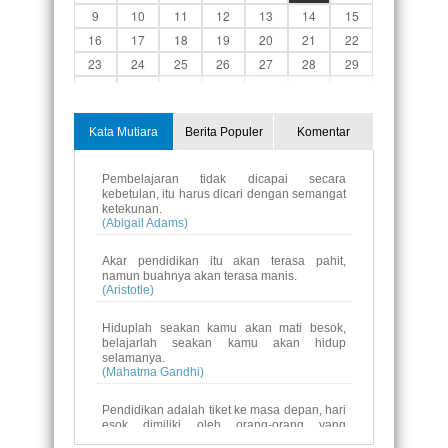
9
10
11
12
13
14
15
16
17
18
19
20
21
22
23
24
25
26
27
28
29
30
31
1
2
3
4
5
Kata Mutiara
Berita Populer
Komentar
Pembelajaran tidak dicapai secara
kebetulan, itu harus dicari dengan semangat
ketekunan.
(Abigail Adams)
Akar pendidikan itu akan terasa pahit,
namun buahnya akan terasa manis.
(Aristotle)
Hiduplah seakan kamu akan mati besok,
belajarlah seakan kamu akan hidup
selamanya.
(Mahatma Gandhi)
Pendidikan adalah tiket ke masa depan, hari
esok dimiliki oleh orang-orang yang
mempersiapkan dirinyasejak hari ini.