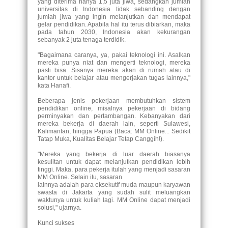
yang diterima hanya 1,5 juta jiwa, sedangkan jumlah
universitas di Indonesia tidak sebanding dengan
jumlah jiwa yang ingin melanjutkan dan mendapat
gelar pendidikan. Apabila hal itu terus dibiarkan, maka
pada tahun 2030, Indonesia akan kekurangan
sebanyak 2 juta tenaga terdidik.
"Bagaimana caranya, ya, pakai teknologi ini. Asalkan
mereka punya niat dan mengerti teknologi, mereka
pasti bisa. Sisanya mereka akan di rumah atau di
kantor untuk belajar atau mengerjakan tugas lainnya,"
kata Hanafi.
Beberapa jenis pekerjaan membutuhkan sistem
pendidikan online, misalnya pekerjaan di bidang
perminyakan dan pertambangan. Kebanyakan dari
mereka bekerja di daerah lain, seperti Sulawesi,
Kalimantan, hingga Papua (Baca: MM Online... Sedikit
Tatap Muka, Kualitas Belajar Tetap Canggih!).
"Mereka yang bekerja di luar daerah biasanya
kesulitan untuk dapat melanjutkan pendidikan lebih
tinggi. Maka, para pekerja itulah yang menjadi sasaran
MM Online. Selain itu, sasaran
lainnya adalah para eksekutif muda maupun karyawan
swasta di Jakarta yang sudah sulit meluangkan
waktunya untuk kuliah lagi. MM Online dapat menjadi
solusi," ujarnya.
Kunci sukses