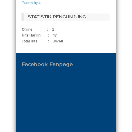
Tweets by #
STATISTIK PENGUNJUNG
Online
:
1
Hits Hari Ini
:
47
Total Hits
:
34768
Facebook Fanpage