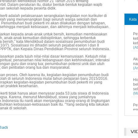
tuk Peraturan Mendikbud Nomor 21 Tahun 2015 tentang
30
it. Dalam peraturan itu, diatur bentuk-bentuk kegiatan wajib
n sekolah kepada peserta didik.
rti adalah pelaksanaan serangkaian kegiatan non kurikuler di
kolah yang menyenangkan bagi seluruh warga sekolah dan
Kata 
Penumbuhan budi pekerti ini akan dilakukan dengan tahapan,
an, sehingga menjadi kebiasaan, dan akhirnya menjadi kebudayaan.
Pe
gajarkan kepada anak-anak untuk bersih, kemudian membiasakan
ih, anak-anak kemudian didisiplinkan, sehingga terbentuk
ke
a bersih,” kata Mendikbud dalam sosialisasi penumbuhan budi
ke
/7). Sosialisasi ini dihadiri seluruh pejabat eselon I dan II
(A
PPTK, dan Kepala Dinas Pendidikan Provinsi seluruh Indonesia.
asarkan pada tujuh nilai-nilai dasar kemanusiaan. Ketujuh nilai
Ak
 spiritual; penanaman nilai kebangsaan dan kebhinekaan; interaksi
f dengan guru dan orang tua; penumbuhan potensi unik dan utuh
na
; dan pelibatan orang tua dan masyarakat.
(Ar
 proses. Oleh karena itu, kegiatan-kegiatan penumbuhan budi
kolah di seluruh Indonesia mulai tahun pelajaran baru 2015/2016.
Hi
nerapkan kegiatan-kegiatan penumbuhan budi pekerti ini yang
be
ari praktek keseharian.
se
ti tidak hanya akan menyasar pada 53 juta siswa di Indonesia
(M
ngsa. Karena, menurut Mendikbud, siswa yang jumlahnya
k Indonesia itu nanti akan menjangkau orang-orang di lingkungan
mbuhkan kebiasaan-kebiasaan baik itu. “Yang sedang kita lakukan
Pe
anak di sekolah.
es
me
(M
Jadi
Pe
VI
pe