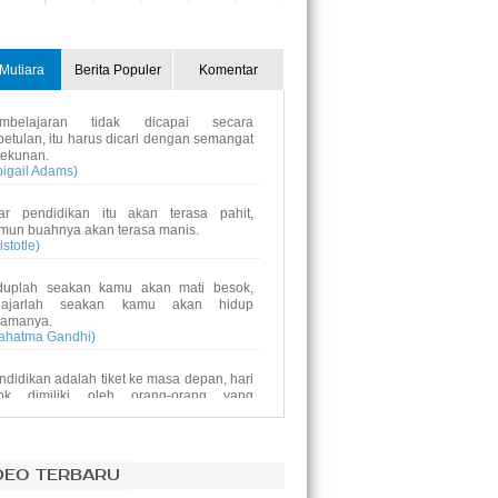
31
1
2
3
4
5
Mutiara
Berita Populer
Komentar
mbelajaran tidak dicapai secara
betulan, itu harus dicari dengan semangat
tekunan.
bigail Adams)
ar pendidikan itu akan terasa pahit,
mun buahnya akan terasa manis.
istotle)
duplah seakan kamu akan mati besok,
lajarlah seakan kamu akan hidup
lamanya.
ahatma Gandhi)
ndidikan adalah tiket ke masa depan, hari
ok dimiliki oleh orang-orang yang
mpersiapkan dirinyasejak hari ini.
alcolm X)
ndidikan bukanlah persiapan untuk hidup,
DEO TERBARU
ndidikan adalah kehidupan itu sendiri.