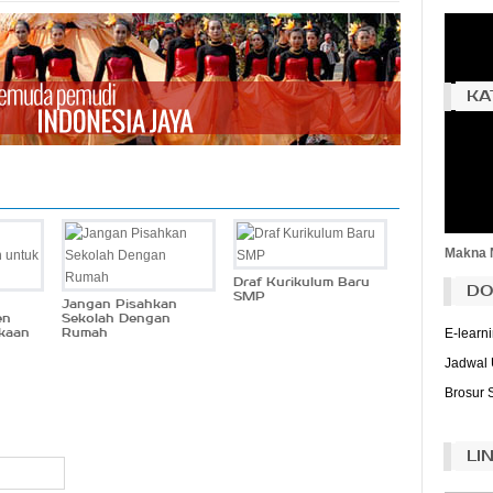
(J
Bu
ad
Bu
KA
da
Bu
(Ri
Dunia S
Ragam 
T
me
Serba-s
pi
(M
Dinamik
Makna 
Draf Kurikulum Baru
DO
SMP
Jangan Pisahkan
en
Sekolah Dengan
kaan
Rumah
E-learn
Jadwal 
Brosur 
LI