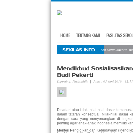
HOME
TENTANG KAMI
FASILITAS SEKO
SEKILAS INFO
Sekolah Internasional Taman Siswa Jakarta, men
Mendikbud Sosialisasika
Budi Pekerti
Diposting:
Fachruddin
Jumat, 03 Juni 2016 - 12:1
|
Disadari atau tidak, nilai-nilai dasar keman
dalam tataran konseptual. Nilai-nilai dasar
dengan cara yang menyenangkan di lingkunga
penting agar anak-anak Indonesia memiliki karak
Menteri Pendidikan dan Kebudayaan (Mendik