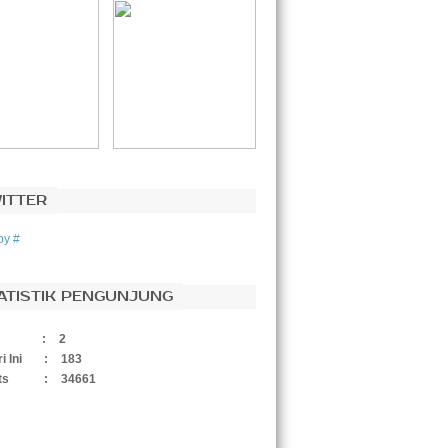
ITTER
by #
ATISTIK PENGUNJUNG
:
2
i Ini
:
183
ts
:
34661