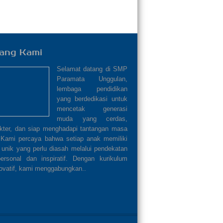
ang Kami
Selamat datang di SMP
Paramata Unggulan,
lembaga pendidikan
yang berdedikasi untuk
mencetak generasi
muda yang cerdas,
akter, dan siap menghadapi tantangan masa
 Kami percaya bahwa setiap anak memiliki
 unik yang perlu diasah melalui pendekatan
ersonal dan inspiratif. Dengan kurikulum
ovatif, kami menggabungkan..