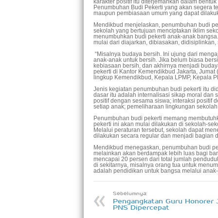
karakter positif itu diterjemahkan dalam ben
Penumbuhan Budi Pekerti yang akan segera terb
maupun pembiasaan umum yang dapat dilakuka
Mendikbud menjelaskan, penumbuhan budi peke
sekolah yang bertujuan menciptakan iklim se
menumbuhkan budi pekerti anak-anak bangsa. 
mulai dari diajarkan, dibiasakan, didisiplink
“Misalnya budaya bersih. Ini ujung dari men
anak-anak untuk bersih. Jika belum biasa bers
kebiasaan bersih, dan akhirnya menjadi buday
pekerti di Kantor Kemendikbud Jakarta, Jumat (10
lingkup Kemendikbud, Kepala LPMP, Kepala PP
Jenis kegiatan penumbuhan budi pekerti itu did
dasar itu adalah internalisasi sikap moral dan
positif dengan sesama siswa; interaksi positi
setiap anak; pemeliharaan lingkungan sekolah
Penumbuhan budi pekerti memang membutuhkan
pekerti ini akan mulai dilakukan di sekolah-se
Melalui peraturan tersebut, sekolah dapat me
dilakukan secara regular dan menjadi bagian d
Mendikbud menegaskan, penumbuhan budi peker
melainkan akan berdampak lebih luas bagi ba
mencapai 20 persen dari total jumlah pendudu
di sekitarnya, misalnya orang tua untuk menu
adalah pendidikan untuk bangsa melalui anak-
Sebelumnya:
Pengangkatan Guru Honorer 
PNS Dipercepat