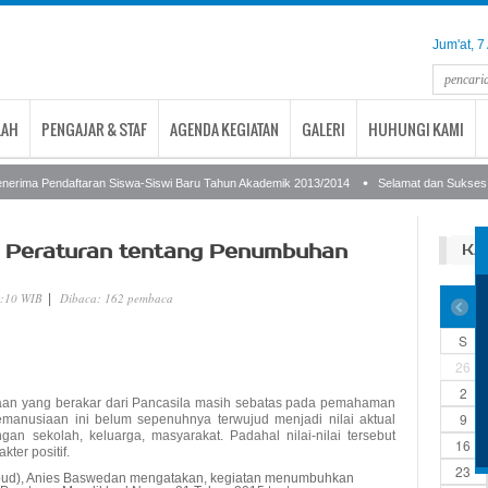
Jum'at, 
LAH
PENGAJAR & STAF
AGENDA KEGIATAN
GALERI
HUHUNGI KAMI
erima Pendaftaran Siswa-Siswi Baru Tahun Akademik 2013/2014
Selamat dan Sukses: At
n Peraturan tentang Penumbuhan
KA
1:10 WIB
Dibaca: 162 pembaca
|
S
26
2
usiaan yang berakar dari Pancasila masih sebatas pada pemahaman
9
 kemanusiaan ini belum sepenuhnya terwujud menjadi nilai aktual
n sekolah, keluarga, masyarakat. Padahal nilai-nilai tersebut
16
ter positif.
23
bud), Anies Baswedan mengatakan, kegiatan menumbuhkan