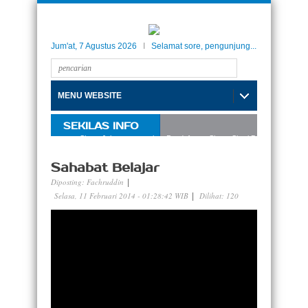
Jum'at, 7 Agustus 2026
I
Selamat sore, pengunjung...
MENU WEBSITE
SEKILAS INFO
 Internasional Taman Siswa Jakarta, menerima Pendaftaran Siswa-Siswi Baru Tahun Akade
Sahabat Belajar
Diposting:
Fachruddin
|
Selasa, 11 Februari 2014 - 01:28:42 WIB
Dilihat: 120
|