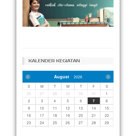
KALENDER KEGIATAN
August
2026
S
M
T
W
T
F
S
26
27
28
29
30
31
1
2
3
4
5
6
7
8
9
10
11
12
13
14
15
16
17
18
19
20
21
22
23
24
25
26
27
28
29
30
31
1
2
3
4
5