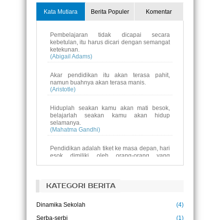
Kata Mutiara
Berita Populer
Komentar
Pembelajaran tidak dicapai secara
kebetulan, itu harus dicari dengan semangat
ketekunan.
(Abigail Adams)
Akar pendidikan itu akan terasa pahit,
namun buahnya akan terasa manis.
(Aristotle)
Hiduplah seakan kamu akan mati besok,
belajarlah seakan kamu akan hidup
selamanya.
(Mahatma Gandhi)
Pendidikan adalah tiket ke masa depan, hari
esok dimiliki oleh orang-orang yang
mempersiapkan dirinyasejak hari ini.
(Malcolm X)
KATEGORI BERITA
Pendidikan bukanlah persiapan untuk hidup,
pendidikan adalah kehidupan itu sendiri.
(John Dewey)
Dinamika Sekolah
(4)
Serba-serbi
(1)