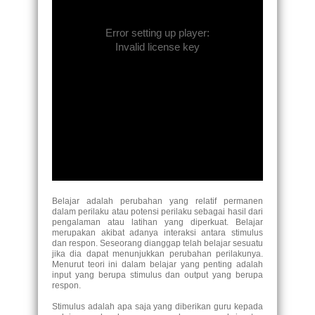
Error setting up player:
Invalid license key
Belajar adalah perubahan yang relatif permanen
dalam perilaku atau potensi perilaku sebagai hasil dari
pengalaman atau latihan yang diperkuat. Belajar
merupakan akibat adanya interaksi antara stimulus
dan respon. Seseorang dianggap telah belajar sesuatu
jika dia dapat menunjukkan perubahan perilakunya.
Menurut teori ini dalam belajar yang penting adalah
input yang berupa stimulus dan output yang berupa
respon.
Stimulus adalah apa saja yang diberikan guru kepada