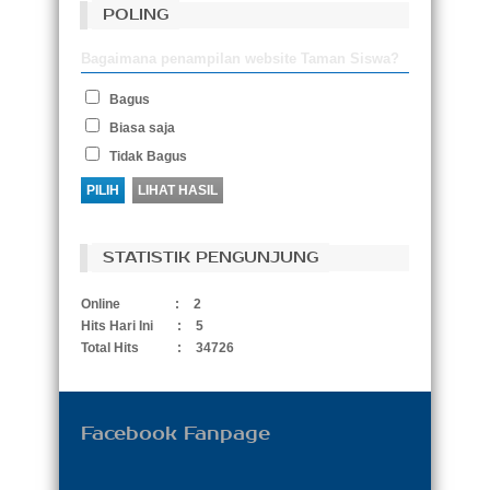
POLING
Bagaimana penampilan website Taman Siswa?
Bagus
Biasa saja
Tidak Bagus
STATISTIK PENGUNJUNG
Online
:
2
Hits Hari Ini
:
5
Total Hits
:
34726
Facebook Fanpage