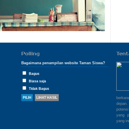
Polling
Tent
Bagaimana penampilan website Taman Siswa?
Bagus
Biasa saja
Tidak Bagus
berkar
depan.
potensi
yang p
yang in