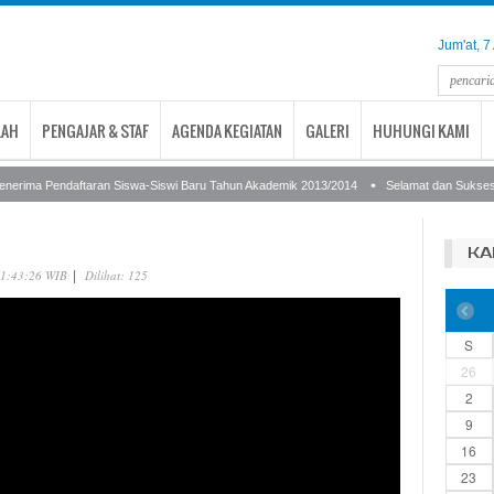
Jum'at, 
LAH
PENGAJAR & STAF
AGENDA KEGIATAN
GALERI
HUHUNGI KAMI
erima Pendaftaran Siswa-Siswi Baru Tahun Akademik 2013/2014
Selamat dan Sukses: A
KA
 01:43:26 WIB
Dilihat: 125
|
S
26
2
9
16
23