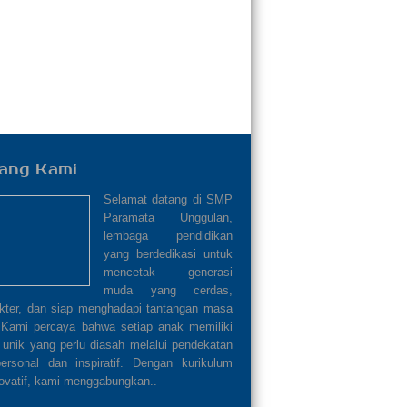
ang Kami
Selamat datang di SMP
Paramata Unggulan,
lembaga pendidikan
yang berdedikasi untuk
mencetak generasi
muda yang cerdas,
akter, dan siap menghadapi tantangan masa
 Kami percaya bahwa setiap anak memiliki
 unik yang perlu diasah melalui pendekatan
ersonal dan inspiratif. Dengan kurikulum
ovatif, kami menggabungkan..