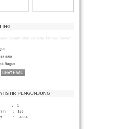
LING
ana penampilan website Taman Siswa?
gus
sa saja
dak Bagus
ATISTIK PENGUNJUNG
:
1
i Ini
:
186
ts
:
34664