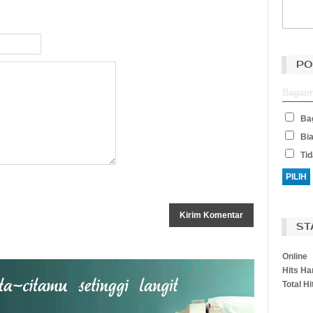
PO
Bagaim
Ba
Bia
Ti
ST
Online
Hits Har
Total Hi