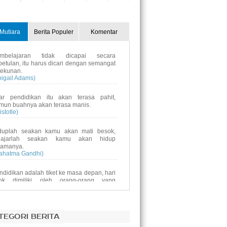
31
1
2
3
4
5
Mutiara
Berita Populer
Komentar
mbelajaran tidak dicapai secara
betulan, itu harus dicari dengan semangat
tekunan.
bigail Adams)
ar pendidikan itu akan terasa pahit,
mun buahnya akan terasa manis.
istotle)
duplah seakan kamu akan mati besok,
lajarlah seakan kamu akan hidup
lamanya.
ahatma Gandhi)
ndidikan adalah tiket ke masa depan, hari
ok dimiliki oleh orang-orang yang
mpersiapkan dirinyasejak hari ini.
alcolm X)
ndidikan bukanlah persiapan untuk hidup,
TEGORI BERITA
ndidikan adalah kehidupan itu sendiri.