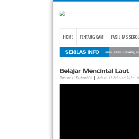
HOME
TENTANG KAMI
FASILITAS SEKO
SEKILAS INFO
Sekolah Internasional Taman Siswa Jakarta, men
Belajar Mencintai Laut
Diposting:
Fachruddin
Selasa, 11 Februari 2014 -
|