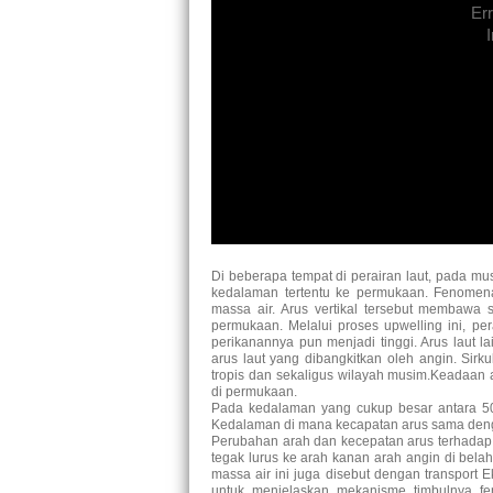
Err
I
Di beberapa tempat di perairan laut, pada musi
kedalaman tertentu ke permukaan. Fenomena i
massa air. Arus vertikal tersebut membawa s
permukaan. Melalui proses upwelling ini, per
perikanannya pun menjadi tinggi. Arus laut l
arus laut yang dibangkitkan oleh angin. Sir
tropis dan sekaligus wilayah musim.Keadaan 
di permukaan.
Pada kedalaman yang cukup besar antara 50
Kedalaman di mana kecapatan arus sama deng
Perubahan arah dan kecepatan arus terhadap
tegak lurus ke arah kanan arah angin di belah
massa air ini juga disebut dengan transport
untuk menjelaskan mekanisme timbulnya fe