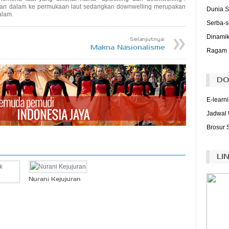
(J
pisan dalam ke permukaan laut sedangkan downwelling merupakan
Dunia S
alam.
Bu
Serba-s
ad
Dinamik
Bu
Selanjutnya:
da
Makna Nasionalisme
Ragam 
Bu
(Ri
T
DO
me
pi
E-learn
(M
Jadwal 
Brosur 
LI
Nurani Kejujuran